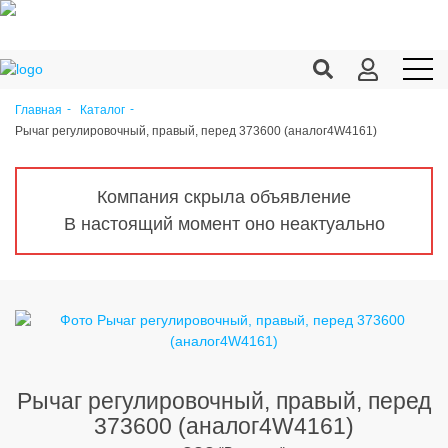
Главная
Каталог
Рычаг регулировочный, правый, перед 373600 (аналог4W4161)
Продукция c/х
Переработка
Компания скрыла объявление
Корма
В настоящий момент оно неактуально
Техника
Оборудование
Запчасти
Агрохимия
Рычаг регулировочный, правый, перед
Ветеринария
373600 (аналог4W4161)