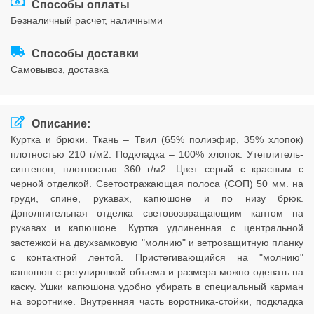
Способы оплаты
Соглашения
безналичный расчет, наличными
Способы доставки
cамовывоз, доставка
Описание:
Куртка и брюки. Ткань – Твил (65% полиэфир, 35% хлопок)
плотностью 210 г/м2. Подкладка – 100% хлопок. Утеплитель-
синтепон, плотностью 360 г/м2. Цвет серый с красным с
черной отделкой. Светоотражающая полоса (СОП) 50 мм. на
груди, спине, рукавах, капюшоне и по низу брюк.
Дополнительная отделка световозвращающим кантом на
рукавах и капюшоне. Куртка удлиненная с центральной
застежкой на двухзамковую "молнию" и ветрозащитную планку
с контактной лентой. Пристегивающийся на "молнию"
капюшон с регулировкой объема и размера можно одевать на
каску. Ушки капюшона удобно убирать в специальный карман
на воротнике. Внутренняя часть воротника-стойки, подкладка