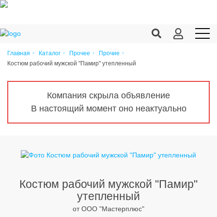
Главная
Каталог
Прочее
Прочие
Костюм рабочий мужской "Памир" утепленный
Продукция c/х
Переработка
Компания скрыла объявление
Корма
В настоящий момент оно неактуально
Техника
Оборудование
Запчасти
Агрохимия
Костюм рабочий мужской "Памир"
утепленный
Ветеринария
от ООО "Мастерплюс"