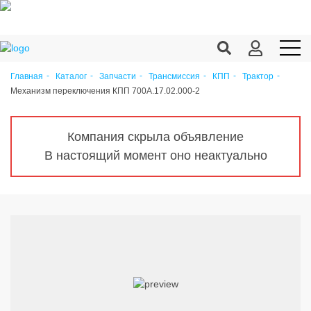
Главная
Каталог
Запчасти
Трансмиссия
КПП
Трактор
Механизм переключения КПП 700А.17.02.000-2
Продукция c/х
Переработка
Компания скрыла объявление
Корма
В настоящий момент оно неактуально
Техника
Оборудование
Запчасти
Агрохимия
Ветеринария