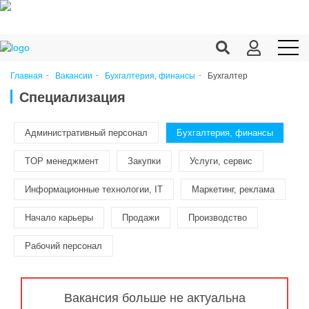
Бухгалтер
Главная
Вакансии
Бухгалтерия, финансы
Продукция c/х
Специализация
Переработка
Административный персонал
Бухгалтерия, финансы
Корма
TOP менеджмент
Закупки
Услуги, сервис
Техника
Информационные технологии, IT
Маркетинг, реклама
Оборудование
Начало карьеры
Продажи
Производство
Запчасти
Рабочий персонал
Агрохимия
Ветеринария
Вакансия больше не актуальна