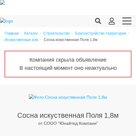
Главная
Каталог
Строительство
Благоустройство территории
Сосна искуственная Поля 1,8м
Исскуственные ели
Продукция c/х
Переработка
Компания скрыла объявление
Корма
В настоящий момент оно неактуально
Техника
Оборудование
Запчасти
Агрохимия
Сосна искуственная Поля 1,8м
от CООО "Юнайтед Компани"
Ветеринария