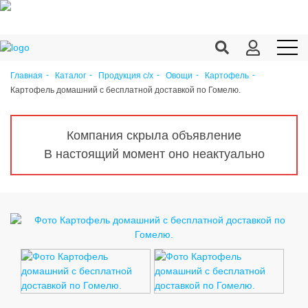
Главная
Каталог
Продукция c/х
Овощи
Картофель
Картофель домашний с бесплатной доставкой по Гомелю.
Продукция c/х
Переработка
Компания скрыла объявление
Корма
В настоящий момент оно неактуально
Техника
Оборудование
Запчасти
Агрохимия
Ветеринария