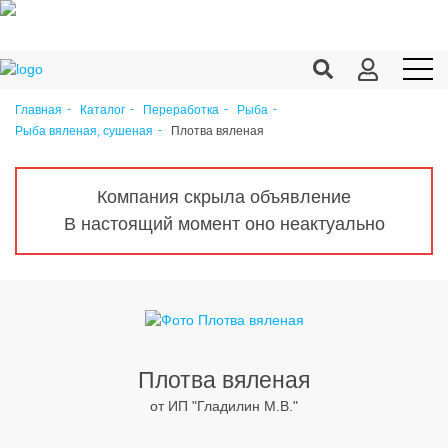
Главная
Каталог
Переработка
Рыба
Плотва вяленая
Рыба вяленая, сушеная
Продукция c/х
Переработка
Компания скрыла объявление
Корма
В настоящий момент оно неактуально
Техника
Оборудование
Запчасти
Агрохимия
Плотва вяленая
от ИП "Гладилин М.В."
Ветеринария