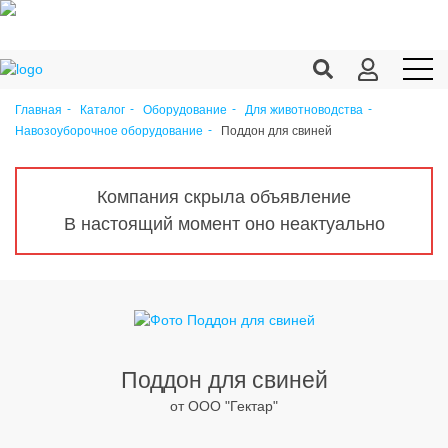
Главная
Каталог
Оборудование
Для животноводства
Поддон для свиней
Навозоуборочное оборудование
Продукция c/х
Переработка
Компания скрыла объявление
Корма
В настоящий момент оно неактуально
Техника
Оборудование
Запчасти
Агрохимия
Поддон для свиней
от ООО "Гектар"
Ветеринария