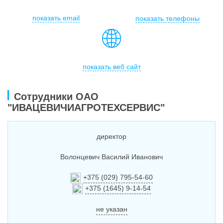
Услуги
показать email
показать телефоны
Упаковка
Строительство
Прочее
показать веб сайт
Аренда
Сотрудники ОАО
Каталог
"ИВАЦЕВИЧИАГРОТЕХСЕРВИС"
Тендерные закупки
директор
Организации
Волонцевич Василий Иванович
Работа
+375 (029) 795-54-60
+375 (1645) 9-14-54
Календарь мероприятий
не указан
Реклама