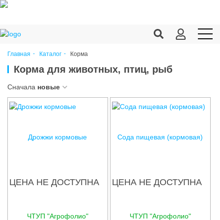
Корма
Главная
Каталог
Продукция c/х
Корма для животных, птиц, рыб
Переработка
Сначала
новые
Корма
Техника
Дрожжи кормовые
Сода пищевая (кормовая)
Оборудование
Запчасти
ЦЕНА НЕ ДОСТУПНА
ЦЕНА НЕ ДОСТУПНА
Агрохимия
Ветеринария
ЧТУП "Агрофолио"
ЧТУП "Агрофолио"