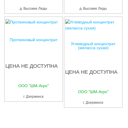
Услуги
д. Высокие Ляды
д. Высокие Ляды
Упаковка
Строительство
Прочее
Протеиновый концентрат
Углеводный концентрат
Аренда
(меласса сухая)
Каталог
ЦЕНА НЕ ДОСТУПНА
ЦЕНА НЕ ДОСТУПНА
Тендерные закупки
Организации
ООО "ШМ-Агро"
ООО "ШМ-Агро"
г. Дзержинск
Работа
г. Дзержинск
Календарь мероприятий
Реклама