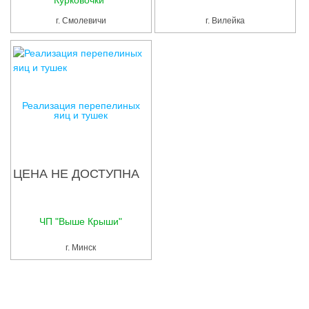
Услуги
г. Смолевичи
г. Вилейка
Упаковка
Строительство
Прочее
Реализация перепелиных
Аренда
яиц и тушек
Каталог
ЦЕНА НЕ ДОСТУПНА
Тендерные закупки
Организации
ЧП "Выше Крыши"
Работа
г. Минск
Календарь мероприятий
Реклама