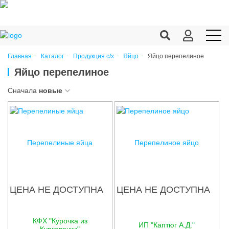
Яйцо перепелиное
Главная
Каталог
Продукция c/х
Яйцо
Продукция c/х
Яйцо перепелиное
Переработка
Сначала
новые
Корма
Техника
Перепелиные яйца
Перепелиное яйцо
Оборудование
Запчасти
ЦЕНА НЕ ДОСТУПНА
ЦЕНА НЕ ДОСТУПНА
Агрохимия
Ветеринария
КФХ "Курочка из
ИП "Каптюг А.Д."
Курковочки"