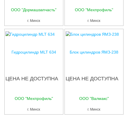
Услуги
ООО "Дормашзапчасть"
ООО "Мехпрофиль"
Упаковка
г. Минск
г. Минск
Строительство
Прочее
Аренда
Гидроцилиндр MLT 634
Блок цилиндров ЯМЗ-238
Каталог
Тендерные закупки
ЦЕНА НЕ ДОСТУПНА
ЦЕНА НЕ ДОСТУПНА
Организации
Работа
ООО "Мехпрофиль"
ООО "Валмакс"
г. Минск
г. Минск
Календарь мероприятий
Реклама