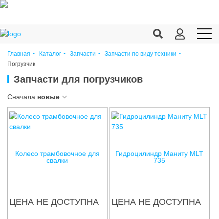
Главная
Каталог
Запчасти
Запчасти по виду техники
Погрузчик
Продукция c/х
Запчасти для погрузчиков
Переработка
Сначала
новые
Корма
Техника
Оборудование
Колесо трамбовочное для
Гидроцилиндр Маниту MLT
свалки
735
Запчасти
Агрохимия
ЦЕНА НЕ ДОСТУПНА
ЦЕНА НЕ ДОСТУПНА
Ветеринария