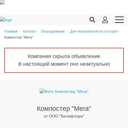
Главная
Каталог
Оборудование
Для переработки с/х отходов
Компостер "Мега"
Продукция c/х
Переработка
Компания скрыла объявление
Корма
В настоящий момент оно неактуально
Техника
Оборудование
Запчасти
Агрохимия
Компостер "Мега"
от ООО "Белафлора"
Ветеринария