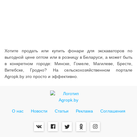
Услуги
Упаковка
Строительство
Прочее
Аренда
Хотите продать или купить фонари для экскаваторов по
выгодной цене оптом или в розницу в Беларуси, а может быть
в конкретном городе: Минске, Гомеле, Магилеве, Бресте,
Каталог
Витебске, Гродно? На сельскохозяйственном портале
Agropk.by это просто и эффективно.
Тендерные закупки
Организации
Работа
О нас
Новости
Статьи
Реклама
Соглашения
Календарь мероприятий
Реклама