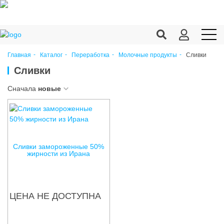
Сливки
Главная
Каталог
Переработка
Молочные продукты
Продукция c/х
Сливки
Переработка
Сначала
новые
Корма
Техника
Сливки замороженные 50%
Оборудование
жирности из Ирана
Запчасти
Агрохимия
ЦЕНА НЕ ДОСТУПНА
Ветеринария