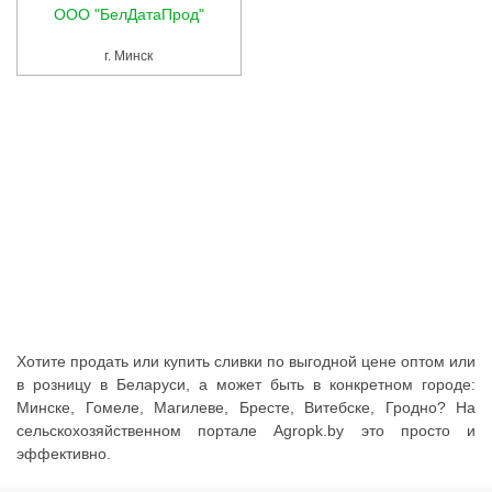
Услуги
ООО "БелДатаПрод"
Упаковка
г. Минск
Строительство
Прочее
Аренда
Каталог
Тендерные закупки
Организации
Хотите продать или купить сливки по выгодной цене оптом или
Работа
в розницу в Беларуси, а может быть в конкретном городе:
Минске, Гомеле, Магилеве, Бресте, Витебске, Гродно? На
Календарь мероприятий
сельскохозяйственном портале Agropk.by это просто и
эффективно.
Реклама