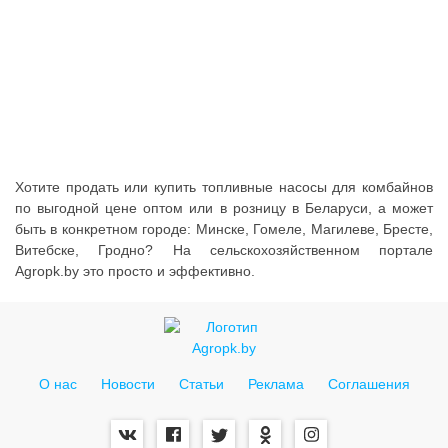
Услуги
Упаковка
Строительство
Прочее
Аренда
Хотите продать или купить топливные насосы для комбайнов
по выгодной цене оптом или в розницу в Беларуси, а может
Каталог
быть в конкретном городе: Минске, Гомеле, Магилеве, Бресте,
Витебске, Гродно? На сельскохозяйственном портале
Тендерные закупки
Agropk.by это просто и эффективно.
Организации
Работа
Календарь мероприятий
О нас
Новости
Статьи
Реклама
Соглашения
Реклама