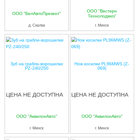
ООО "Вестерн
ООО "БелАвтоПрезент"
Технолоджиз"
д. Скалка
г. Минск
Зуб на грабли-ворошилки
Нож косилки PL96MWS (Z-
PZ-240/250
069)
ЦЕНА НЕ ДОСТУПНА
ЦЕНА НЕ ДОСТУПНА
ООО "АквилонАвто"
ООО "АквилонАвто"
г. Минск
г. Минск