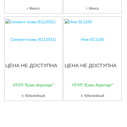
Услуги
г. Минск
г. Минск
Упаковка
Строительство
Прочее
Сегмент ножа (6112031)
Нож SC1100
Аренда
Каталог
ЦЕНА НЕ ДОСТУПНА
ЦЕНА НЕ ДОСТУПНА
Тендерные закупки
Организации
ЧТУП "Елис-Агроторг"
ЧТУП "Елис-Агроторг"
п. Юбилейный
п. Юбилейный
Работа
Календарь мероприятий
Реклама