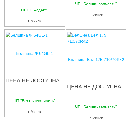
Услуги
ЧП "Белшинзапчасть"
ООО "Алдекс"
Упаковка
г. Минск
г. Минск
Строительство
Прочее
Аренда
Белшина Ф 64GL-1
Белшина Бел 175 710/70R42
Каталог
Тендерные закупки
ЦЕНА НЕ ДОСТУПНА
ЦЕНА НЕ ДОСТУПНА
Организации
Работа
ЧП "Белшинзапчасть"
ЧП "Белшинзапчасть"
г. Минск
Календарь мероприятий
г. Минск
Реклама