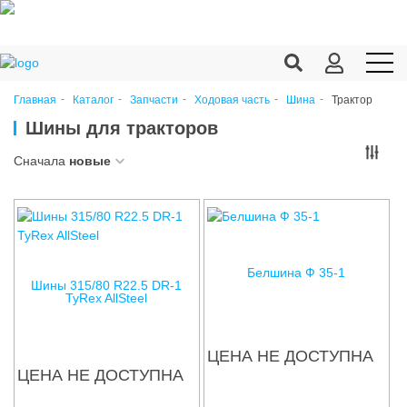
Трактор
Главная
Каталог
Запчасти
Ходовая часть
Шина
Продукция c/х
Шины для тракторов
Переработка
Сначала
новые
Корма
Техника
Оборудование
Белшина Ф 35-1
Шины 315/80 R22.5 DR-1
TyRex AllSteel
Запчасти
Агрохимия
ЦЕНА НЕ ДОСТУПНА
ЦЕНА НЕ ДОСТУПНА
Ветеринария