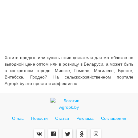
Услуги
Упаковка
Строительство
Прочее
Аренда
Хотите продать или купить шкив двигателя для мотоблоков по
выгодной цене оптом или в розницу в Беларуси, а может быть
Каталог
в конкретном городе: Минске, Гомеле, Магилеве, Бресте,
Витебске, Гродно? На сельскохозяйственном портале
Тендерные закупки
Agropk.by это просто и эффективно.
Организации
Работа
Календарь мероприятий
О нас
Новости
Статьи
Реклама
Соглашения
Реклама