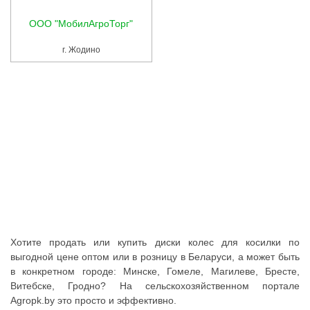
Услуги
ООО "МобилАгроТорг"
Упаковка
г. Жодино
Строительство
Прочее
Аренда
Каталог
Тендерные закупки
Организации
Работа
Хотите продать или купить диски колес для косилки по
выгодной цене оптом или в розницу в Беларуси, а может быть
Календарь мероприятий
в конкретном городе: Минске, Гомеле, Магилеве, Бресте,
Витебске, Гродно? На сельскохозяйственном портале
Реклама
Agropk.by это просто и эффективно.