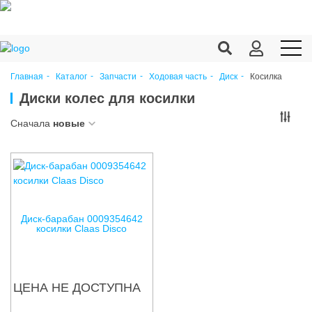
Косилка
Главная
Каталог
Запчасти
Ходовая часть
Диск
Продукция c/х
Диски колес для косилки
Переработка
Сначала
новые
Корма
Техника
Оборудование
Диск-барабан 0009354642
косилки Claas Disco
Запчасти
Агрохимия
ЦЕНА НЕ ДОСТУПНА
Ветеринария