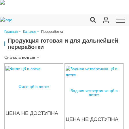
Переработка
Главная
Каталог
Продукция c/х
Продукция готовая и для дальнейшей
переработки
Переработка
Сначала
новые
Корма
Техника
Оборудование
Филе цб в лотке
Задняя четвертинка цб в
лотке
Запчасти
Агрохимия
ЦЕНА НЕ ДОСТУПНА
ЦЕНА НЕ ДОСТУПНА
Ветеринария