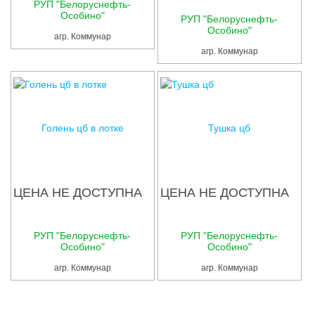
Услуги
РУП "Белоруснефть-
Особино"
РУП "Белоруснефть-
Особино"
Упаковка
агр. Коммунар
агр. Коммунар
Строительство
Прочее
Аренда
Голень цб в лотке
Тушка цб
Каталог
Тендерные закупки
ЦЕНА НЕ ДОСТУПНА
ЦЕНА НЕ ДОСТУПНА
Организации
РУП "Белоруснефть-
РУП "Белоруснефть-
Работа
Особино"
Особино"
агр. Коммунар
агр. Коммунар
Календарь мероприятий
Реклама